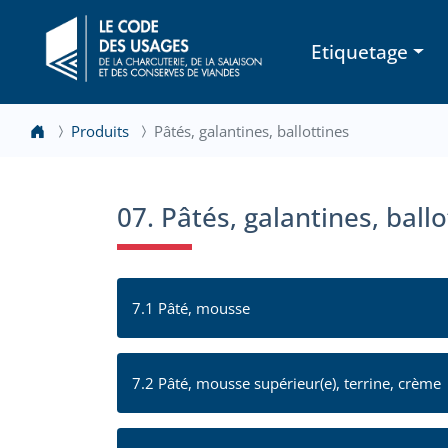
Etiquetage
Produits
Pâtés, galantines, ballottines
07. Pâtés, galantines, ballo
7.1 Pâté, mousse
7.2 Pâté, mousse supérieur(e), terrine, crème