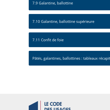
7.9 Galantine, ballottine
7.10 Galantine, ballottine supérieure
7.11 Confit de foie
Pâtés, galantines, ballottines : tableaux récapit