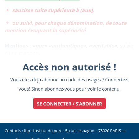
saucisse cuite supérieure à (aux),
ou suivi, pour chaque dénomination, de toute
mention évoquant la supériorité
Mentions :
«pur» «authentique», «véritable»,
suivie
d’une mention...
Accès non autorisé !
Vous êtes déjà abonné au code des usages ? Connectez-
vous! Sinon abonnez-vous pour voir le contenu.
SE CONNECTER / S’ABONNER
Contacts : Ifip - Institut du porc - 5, rue Lespagnol - 75020 PARIS —