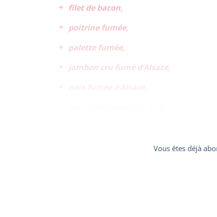
filet de bacon,
poitrine fumée,
palette fumée,
jambon cru fumé d’Alsace,
noix fumée d’Alsace,
tout autre morceau de la...
Vous êtes déjà abo