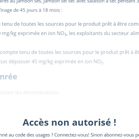
aires au jambon ses, jambon sel sec avec salaison à sec pendant 3
finage de 45 jours à 18 mois :
te tenu de toutes les sources pour le produit prêt à être co
0 mg/kg exprimée en ion NO
, les exploitants du secteur al
3
le compte tenu de toutes les sources pour le produit prêt à 
 pas dépasser 45 mg/kg exprimée en ion NO
.
2
enrée
 portant les dénominations:
Accès non autorisé !
nné au code des usages ? Connectez-vous! Sinon abonnez-vous po