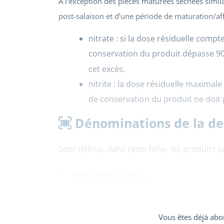
A l’exception des pièces maturées séchées simil
post-salaison et d’une période de maturation/af
nitrate : si la dose résiduelle comp
conservation du produit dépasse 9
cet excès.
nitrite : la dose résiduelle maxima
de conservation du produit ne doit
Dénominations de la d
Sont définis, dans cette fiche, les produits
noix sèche sel sec,...
Vous êtes déjà abo