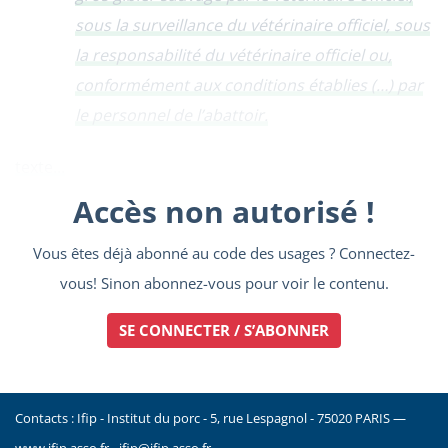
sous la surveillance du vétérinaire officiel, sous
la responsabilité du vétérinaire officiel ou,
conformément aux conditions établies (…) par
le personnel de l’abattoir.
texte...
Accès non autorisé !
Vous êtes déjà abonné au code des usages ? Connectez-
vous! Sinon abonnez-vous pour voir le contenu.
SE CONNECTER / S’ABONNER
Contacts : Ifip - Institut du porc - 5, rue Lespagnol - 75020 PARIS —
www.ifip.asso.fr
-
ifip@ifip.asso.fr