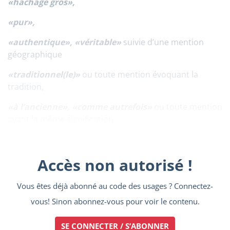
«hachage gros»,
«pur»,
«authentique», «véritable»
suivie d’une mention
géographique
«traditionnel(le)»
ou toute mention évoquant la
tradition,
«à l’ancienne», «comme autrefois»
ou toute mention
ayant la même signification.
Accès non autorisé !
Vous êtes déjà abonné au code des usages ? Connectez-
vous! Sinon abonnez-vous pour voir le contenu.
SE CONNECTER / S’ABONNER