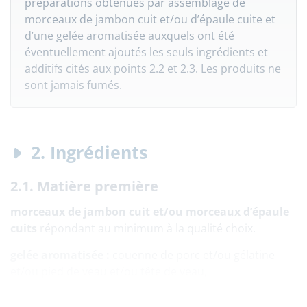
préparations obtenues par assemblage de
morceaux de jambon cuit et/ou d’épaule cuite et
d’une gelée aromatisée auxquels ont été
éventuellement ajoutés les seuls ingrédients et
additifs cités aux points 2.2 et 2.3. Les produits ne
sont jamais fumés.
2. Ingrédients
2.1. Matière première
morceaux de jambon cuit et/ou morceaux d’épaule
cuits
répondant au minimum à la qualité choix.
gelée aromatisée :
couenne de porc et/ou gélatine
et/ou pied de veau et/ou tête de veau,