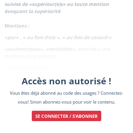
suivies de «supérieur(e)s» ou toute mention
évoquant la supériorité
Mentions :
«pur» , « au foie d’oie », « au foie de canard »
«authentiques», «véritables»,
associée à une
mention géographique,
«traditionnel(le)s»
...
Accès non autorisé !
Vous êtes déjà abonné au code des usages ? Connectez-
vous! Sinon abonnez-vous pour voir le contenu.
SE CONNECTER / S’ABONNER