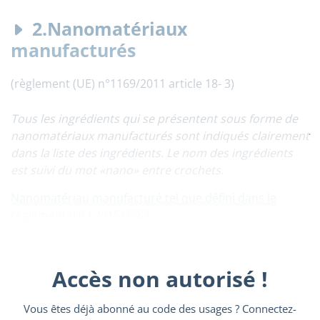
2.Nanomatériaux
manufacturés
(règlement (UE) n°1169/2011 article 18- 3)
Tous les ingrédients qui se présentent sous forme de
nanomatériaux manufacturés sont indiqués clairement
dans la liste des ingrédients. Le nom des ingrédients
est suivi du mot «nano» entre crochets.
Nanomatériau manufacturé tel que défini dans le
règlement (UE) 2015/2283 :
Accès non autorisé !
Vous êtes déjà abonné au code des usages ? Connectez-