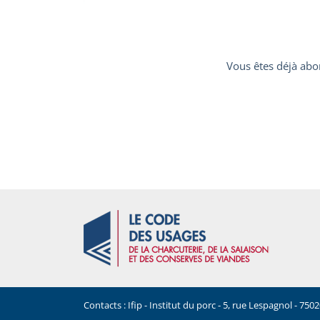
Vous êtes déjà abo
Contacts : Ifip - Institut du porc - 5, rue Lespagnol - 7