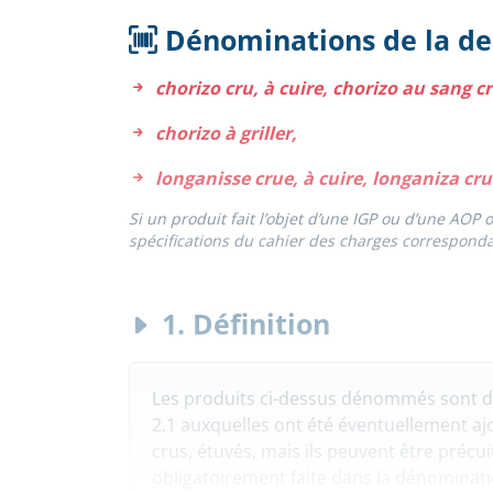
Dénominations de la d
chorizo cru, à cuire, chorizo au sang cr
chorizo à griller,
longanisse crue, à cuire, longaniza cru
Si un produit fait l’objet d’une IGP ou d’une AOP
spécifications du cahier des charges corresponda
1. Définition
Les produits ci-dessus dénommés sont de
2.1 auxquelles ont été éventuellement ajou
crus, étuvés, mais ils peuvent être précu
obligatoirement faite dans la dénominatio