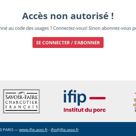
Accès non autorisé !
nné au code des usages ? Connectez-vous! Sinon abonnez-vous po
SE CONNECTER / S’ABONNER
5020 PARIS —
www.ifip.asso.fr
-
ifip@ifip.asso.fr