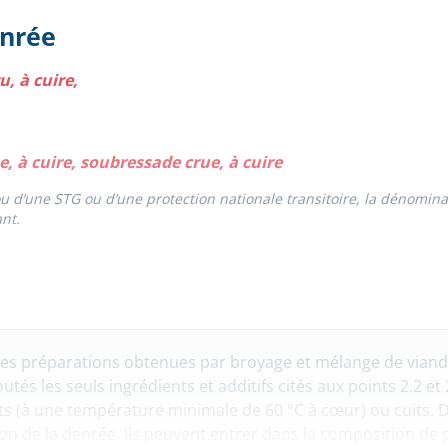
enrée
u, à cuire,
e, à cuire, soubressade crue, à cuire
 ou d’une STG ou d’une protection nationale transitoire, la dénomi
nt.
s préparations obtenues par broyage et mélange de viande
tés les seuls ingrédients et additifs cités aux points 2.2 et
its (à une température minimale de 60 °C à cœur) ou cuits. 
n de la denrée. Ils peuvent entrer dans la composition de pl