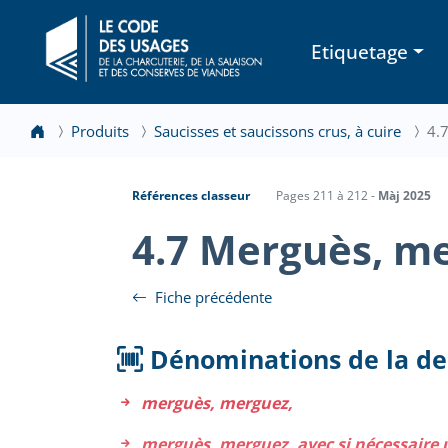
Etiquetage
Produits
Saucisses et saucissons crus, à cuire
4.
Références classeur
Pages 211 à 212 -
Màj 2025
4.7 Merguès, m
Fiche précédente
Dénominations de la d
merguès, merguez,
merguès, merguez, avec si nécessaire