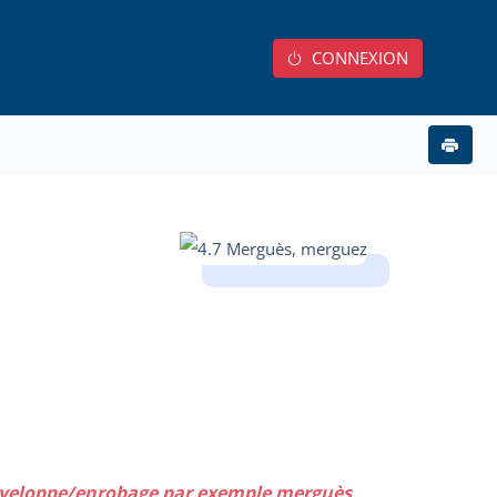
CONNEXION
enveloppe/enrobage par exemple merguès