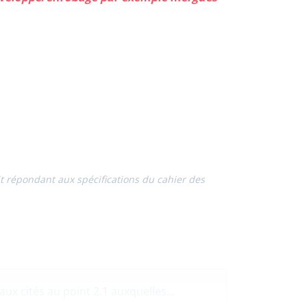
it répondant aux spécifications du cahier des
 cités au point 2.1 auxquelles...