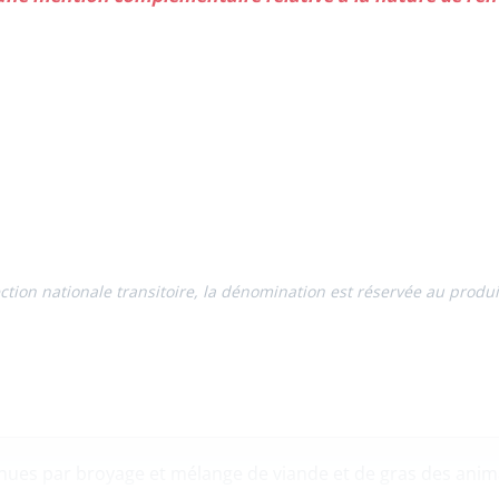
tection nationale transitoire, la dénomination est réservée au produ
es par broyage et mélange de viande et de gras des animaux