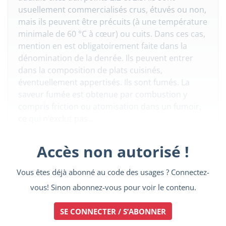
usuellement commercialisés crus, étuvés ou non,
mais ils peuvent être précuits (à une température
minimale de 60 °C à cœur) ou cuits. Dans ces cas,
mention en est obligatoirement faite dans la
dénomination de la denrée. Ils peuvent entrer
dans la composition de plats cuisinés,
éventuellement appertisés. Ils sont fumés. La
saveur fumée est obtenue par combustion y
compris friction ou atomisation dans un fumoir,
ce qui n’exclut pas...
Accès non autorisé !
Vous êtes déjà abonné au code des usages ? Connectez-
vous! Sinon abonnez-vous pour voir le contenu.
SE CONNECTER / S’ABONNER