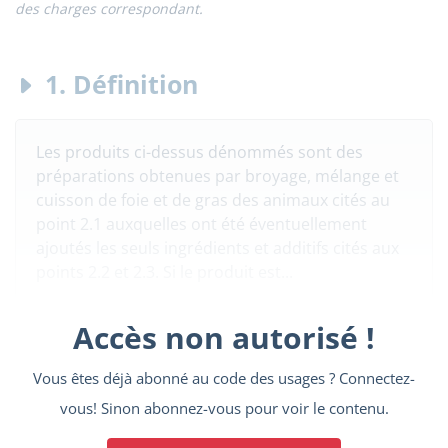
des charges correspondant.
1. Définition
Les produits ci-dessus dénommés sont des
préparations obtenues par broyage, mélange et
cuisson de foie et de gras des animaux cités au
point 2.1 auxquelles ont été éventuellement
ajoutés les seuls ingrédients et additifs cités aux
points 2.2 et 2.3. Si le produit est...
Accès non autorisé !
Vous êtes déjà abonné au code des usages ? Connectez-
vous! Sinon abonnez-vous pour voir le contenu.