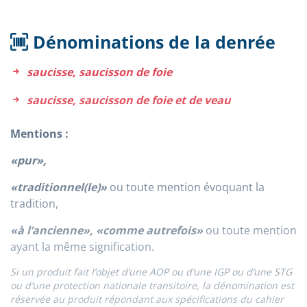
Dénominations de la denrée
saucisse, saucisson de foie
saucisse, saucisson de foie et de veau
Mentions :
«pur»,
«traditionnel(le)»
ou toute mention évoquant la
tradition,
«à l’ancienne», «comme autrefois»
ou toute mention
ayant la même signification.
Si un produit fait l’objet d’une AOP ou d’une IGP ou d’une STG
ou d’une protection nationale transitoire, la dénomination est
réservée au produit répondant aux spécifications du cahier