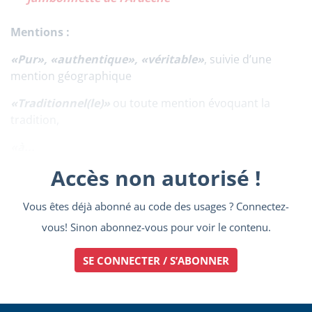
Mentions :
«Pur», «authentique», «véritable»
, suivie d’une
mention géographique
«Traditionnel(le)»
ou toute mention évoquant la
tradition,
«à...
Accès non autorisé !
Vous êtes déjà abonné au code des usages ? Connectez-
vous! Sinon abonnez-vous pour voir le contenu.
SE CONNECTER / S’ABONNER