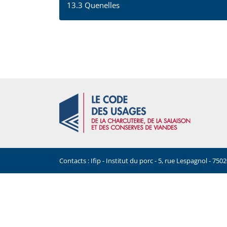
13.3 Quenelles
Contacts : Ifip - Institut du porc - 5, rue Lespagnol - 7