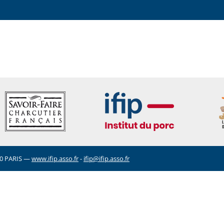
5020 PARIS —
www.ifip.asso.fr
-
ifip@ifip.asso.fr